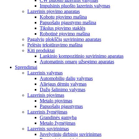
CW pluošto lazerinis valymas
Impulsinis pluošto lazerinis valymas
Lazerinis pjovimo aparatas
Kobotų pjovimo mašina
Papuošalų pjaustymo mašina
Tikslus pjovimo staklės
Robotinė pjovimo mašina
Pagalvių plokščių suvirinimo aparatas
Pelėsių tekstūravimo mašina
Kiti produktai
Lankinio kompozitinio suvirinimo aparatas
Automatinis omarų užsegimo aparatas
Sprendimai
Lazerinis valymas
Automobilių dalių valymas
Aliejaus dėmių valymas
Dažų šalinimo valymas
Lazerinis pjovimas
Metalo pjovimas
Papuošalų pjaustymas
Lazerinis žymėjimas
Grandinės gamyba
Metalo žymėjimas
Lazerinis suvirinimas
Juvelyrinių dirbinių suvirinimas