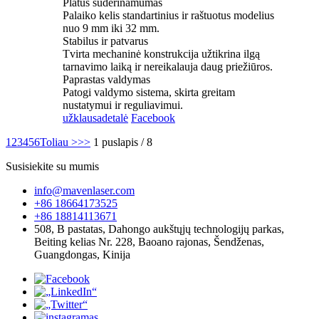
Platus suderinamumas
Palaiko kelis standartinius ir raštuotus modelius
nuo 9 mm iki 32 mm.
Stabilus ir patvarus
Tvirta mechaninė konstrukcija užtikrina ilgą
tarnavimo laiką ir nereikalauja daug priežiūros.
Paprastas valdymas
Patogi valdymo sistema, skirta greitam
nustatymui ir reguliavimui.
užklausa
detalė
Facebook
1
2
3
4
5
6
Toliau >
>>
1 puslapis / 8
Susisiekite su mumis
info@mavenlaser.com
+86 18664173525
+86 18814113671
508, B pastatas, Dahongo aukštųjų technologijų parkas,
Beiting kelias Nr. 228, Baoano rajonas, Šendženas,
Guangdongas, Kinija