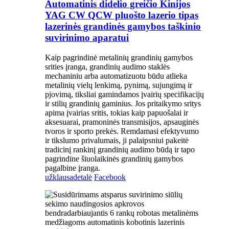
Automatinis didelio greičio Kinijos
YAG CW QCW pluošto lazerio tipas
lazerinės grandinės gamybos taškinio
suvirinimo aparatui
Kaip pagrindinė metalinių grandinių gamybos
srities įranga, grandinių audimo staklės
mechaniniu arba automatizuotu būdu atlieka
metalinių vielų lenkimą, pynimą, sujungimą ir
pjovimą, tiksliai gamindamos įvairių specifikacijų
ir stilių grandinių gaminius. Jos pritaikymo sritys
apima įvairias sritis, tokias kaip papuošalai ir
aksesuarai, pramoninės transmisijos, apsauginės
tvoros ir sporto prekės. Remdamasi efektyvumo
ir tikslumo privalumais, ji palaipsniui pakeitė
tradicinį rankinį grandinių audimo būdą ir tapo
pagrindine šiuolaikinės grandinių gamybos
pagalbine įranga.
užklausa
detalė
Facebook