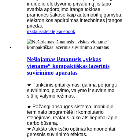
ir didelio efektyvumo privalumų jis tapo
svarbia apdorojimo įranga tokiose
pramonės šakose kaip automobilių gamyba,
elektronikos apdirbimas ir techninės įrangos
priedai.
užklausa
detalė
Facebook
Nešiojamas išmanusis „viskas
viename“ kompaktiškas lazerinis
suvirinimo aparatas
★ Funkcinis pritaikymas: galima perjungti
suvirinimo, pjovimo, valymo ir suvirinimo
siūlių valymo režimus.
★ Pažangi apsaugos sistema, mobiliojo
terminalo programėlė ir kompiuterio
stebėjimas, realaus laiko atsiliepimai apie
darbo būseną.
★ Aukšto slenksčio optiniai komponentai,
geresnis suvirinimo efektas.