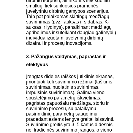
dirbinių korpusų, atitinkantis tiek subtilių
smulkių, tiek sunkiosios pramonės
juvelyrinių dirbinių gamybos scenarijus.
Taip pat palaikomas skirtingų medžiagų
suvirinimas (pvz., auksas ir sidabras, K-
auksas ir lydinys), panaikinant medžiagų
apribojimus ir suteikiant daugiau galimybių
individualizuotam juvelyrinių dirbinių
dizainui ir procesų inovacijoms.
3. Pažangus valdymas, paprastas ir
efektyvus
Įrengtas didelės raiškos jutiklinis ekranas,
įmontuoti keli suvirinimo režimai (taškinis
suvirinimas, nuolatinis suvirinimas,
impulsinis suvirinimas). Galima vieno
spustelėjimo parametrų iškvietimas,
pagrįstas papuošalų medžiaga, storiu ir
suvirinimo procesu, su palaikymu
pasirinktinių parametrų saugojimui –
pradedantiesiems lengva greitai įsisavinti.
Suvirinimo greitis yra 3–5 kartus didesnis
nei tradicinės suvirinimo įrangos, o vieno