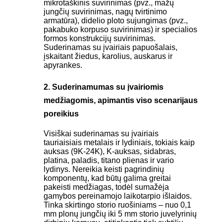
mikrotaškinis suvirinimas (pvz., mažų
jungčių suvirinimas, nagų tvirtinimo
armatūra), didelio ploto sujungimas (pvz.,
pakabuko korpuso suvirinimas) ir specialios
formos konstrukcijų suvirinimas.
Suderinamas su įvairiais papuošalais,
įskaitant žiedus, karolius, auskarus ir
apyrankes.
2. Suderinamumas su įvairiomis
medžiagomis, apimantis viso scenarijaus
poreikius
Visiškai suderinamas su įvairiais
tauriaisiais metalais ir lydiniais, tokiais kaip
auksas (9K-24K), K-auksas, sidabras,
platina, paladis, titano plienas ir vario
lydinys. Nereikia keisti pagrindinių
komponentų, kad būtų galima greitai
pakeisti medžiagas, todėl sumažėja
gamybos pereinamojo laikotarpio išlaidos.
Tinka skirtingo storio ruošiniams – nuo ​​0,1
mm plonų jungčių iki 5 mm storio juvelyrinių