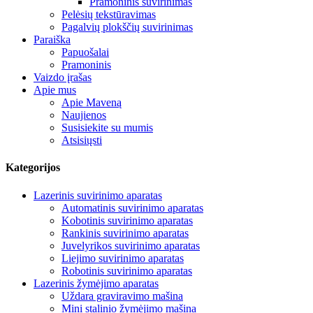
Pramoninis suvirinimas
Pelėsių tekstūravimas
Pagalvių plokščių suvirinimas
Paraiška
Papuošalai
Pramoninis
Vaizdo įrašas
Apie mus
Apie Maveną
Naujienos
Susisiekite su mumis
Atsisiųsti
Kategorijos
Lazerinis suvirinimo aparatas
Automatinis suvirinimo aparatas
Kobotinis suvirinimo aparatas
Rankinis suvirinimo aparatas
Juvelyrikos suvirinimo aparatas
Liejimo suvirinimo aparatas
Robotinis suvirinimo aparatas
Lazerinis žymėjimo aparatas
Uždara graviravimo mašina
Mini stalinio žymėjimo mašina