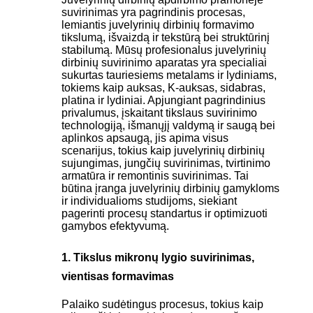
suvirinimas yra pagrindinis procesas,
lemiantis juvelyrinių dirbinių formavimo
tikslumą, išvaizdą ir tekstūrą bei struktūrinį
stabilumą. Mūsų profesionalus juvelyrinių
dirbinių suvirinimo aparatas yra specialiai
sukurtas tauriesiems metalams ir lydiniams,
tokiems kaip auksas, K-auksas, sidabras,
platina ir lydiniai. Apjungiant pagrindinius
privalumus, įskaitant tikslaus suvirinimo
technologiją, išmanųjį valdymą ir saugą bei
aplinkos apsaugą, jis apima visus
scenarijus, tokius kaip juvelyrinių dirbinių
sujungimas, jungčių suvirinimas, tvirtinimo
armatūra ir remontinis suvirinimas. Tai
būtina įranga juvelyrinių dirbinių gamykloms
ir individualioms studijoms, siekiant
pagerinti procesų standartus ir optimizuoti
gamybos efektyvumą.
1. Tikslus mikronų lygio suvirinimas,
vientisas formavimas
Palaiko sudėtingus procesus, tokius kaip