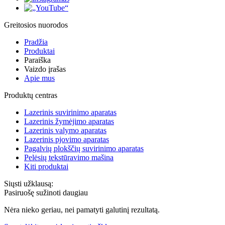
Greitosios nuorodos
Pradžia
Produktai
Paraiška
Vaizdo įrašas
Apie mus
Produktų centras
Lazerinis suvirinimo aparatas
Lazerinis žymėjimo aparatas
Lazerinis valymo aparatas
Lazerinis pjovimo aparatas
Pagalvių plokščių suvirinimo aparatas
Pelėsių tekstūravimo mašina
Kiti produktai
Siųsti užklausą:
Pasiruošę sužinoti daugiau
Nėra nieko geriau, nei pamatyti galutinį rezultatą.