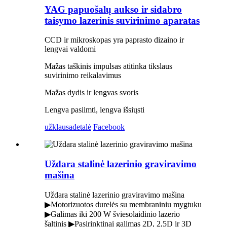
YAG papuošalų aukso ir sidabro
taisymo lazerinis suvirinimo aparatas
CCD ir mikroskopas yra paprasto dizaino ir
lengvai valdomi
Mažas taškinis impulsas atitinka tikslaus
suvirinimo reikalavimus
Mažas dydis ir lengvas svoris
Lengva pasiimti, lengva išsiųsti
užklausa
detalė
Facebook
Uždara stalinė lazerinio graviravimo
mašina
Uždara stalinė lazerinio graviravimo mašina
▶Motorizuotos durelės su membraniniu mygtuku
▶Galimas iki 200 W šviesolaidinio lazerio
šaltinis ▶Pasirinktinai galimas 2D, 2,5D ir 3D