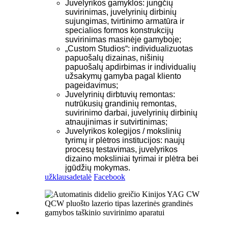
Juvelyrikos gamyklos: jungčių
suvirinimas, juvelyrinių dirbinių
sujungimas, tvirtinimo armatūra ir
specialios formos konstrukcijų
suvirinimas masinėje gamyboje;
„Custom Studios“: individualizuotas
papuošalų dizainas, nišinių
papuošalų apdirbimas ir individualių
užsakymų gamyba pagal kliento
pageidavimus;
Juvelyrinių dirbtuvių remontas:
nutrūkusių grandinių remontas,
suvirinimo darbai, juvelyrinių dirbinių
atnaujinimas ir sutvirtinimas;
Juvelyrikos kolegijos / mokslinių
tyrimų ir plėtros institucijos: naujų
procesų testavimas, juvelyrikos
dizaino moksliniai tyrimai ir plėtra bei
įgūdžių mokymas.
užklausa
detalė
Facebook