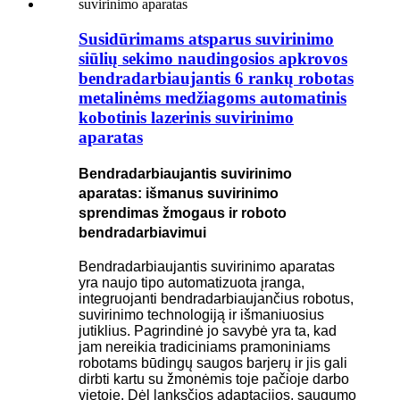
Susidūrimams atsparus suvirinimo
siūlių sekimo naudingosios apkrovos
bendradarbiaujantis 6 rankų robotas
metalinėms medžiagoms automatinis
kobotinis lazerinis suvirinimo
aparatas
Bendradarbiaujantis suvirinimo
aparatas: išmanus suvirinimo
sprendimas žmogaus ir roboto
bendradarbiavimui
Bendradarbiaujantis suvirinimo aparatas
yra naujo tipo automatizuota įranga,
integruojanti bendradarbiaujančius robotus,
suvirinimo technologiją ir išmaniuosius
jutiklius. Pagrindinė jo savybė yra ta, kad
jam nereikia tradiciniams pramoniniams
robotams būdingų saugos barjerų ir jis gali
dirbti kartu su žmonėmis toje pačioje darbo
vietoje. Dėl lanksčios adaptacijos, saugumo