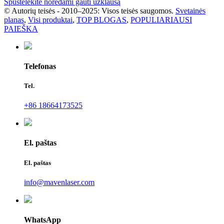
Spustelėkite norėdami gauti užklausą
© Autorių teisės - 2010–2025: Visos teisės saugomos.
Svetainės
planas
,
Visi produktai
,
TOP BLOGAS
,
POPULIARIAUSI
PAIEŠKA
Telefonas
Tel.
+86 18664173525
El. paštas
El. paštas
info@mavenlaser.com
WhatsApp