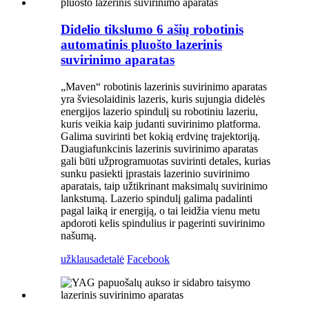
Didelio tikslumo 6 ašių robotinis
automatinis pluošto lazerinis
suvirinimo aparatas
„Maven“ robotinis lazerinis suvirinimo aparatas
yra šviesolaidinis lazeris, kuris sujungia didelės
energijos lazerio spindulį su robotiniu lazeriu,
kuris veikia kaip judanti suvirinimo platforma.
Galima suvirinti bet kokią erdvinę trajektoriją.
Daugiafunkcinis lazerinis suvirinimo aparatas
gali būti užprogramuotas suvirinti detales, kurias
sunku pasiekti įprastais lazerinio suvirinimo
aparatais, taip užtikrinant maksimalų suvirinimo
lankstumą. Lazerio spindulį galima padalinti
pagal laiką ir energiją, o tai leidžia vienu metu
apdoroti kelis spindulius ir pagerinti suvirinimo
našumą.
užklausa
detalė
Facebook