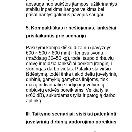
apsauga nuo aukštos įtampos, užtikrinantys
stabilų ir patikimą įrangos veikimą bei
pašalinantys galimus pavojus saugai.
5. Kompaktiškas ir nešiojamas, lanksčiai
prisitaikantis prie scenarijų
Pasižymi kompaktišku dizainu (pavyzdys:
600 × 500 × 800 mm) ir lengvu svoriu
(maždaug 30–50 kg), todėl taupo dirbtuvių
erdvę ir leidžia lanksčiai perkelti įrenginį į
skirtingas darbo vietas. Palaiko stalviršio
išdėstymą, todėl tinka tiek didelių juvelyrinių
dirbinių gamyklų gamybos linijoms, tiek
mažų individualių studijų ir juvelyrinių
dirbtuvių erdvės poreikiams. Veikia tyliai
(≤60 dB), sukurdamas tylią ir patogią darbo
aplinką.
III. Taikymo scenarijai: visiškai patenkinti
juvelyrinių dirbinių apdorojimo poreikius