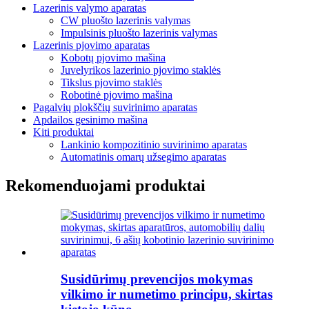
Lazerinis valymo aparatas
CW pluošto lazerinis valymas
Impulsinis pluošto lazerinis valymas
Lazerinis pjovimo aparatas
Kobotų pjovimo mašina
Juvelyrikos lazerinio pjovimo staklės
Tikslus pjovimo staklės
Robotinė pjovimo mašina
Pagalvių plokščių suvirinimo aparatas
Apdailos gesinimo mašina
Kiti produktai
Lankinio kompozitinio suvirinimo aparatas
Automatinis omarų užsegimo aparatas
Rekomenduojami produktai
Susidūrimų prevencijos mokymas
vilkimo ir numetimo principu, skirtas