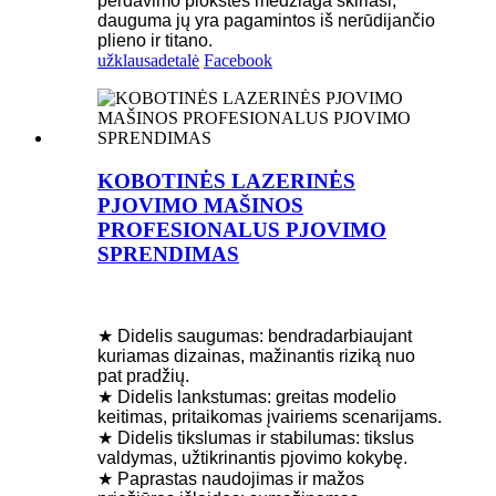
perdavimo plokštės medžiaga skiriasi,
dauguma jų yra pagamintos iš nerūdijančio
plieno ir titano.
užklausa
detalė
Facebook
KOBOTINĖS LAZERINĖS
PJOVIMO MAŠINOS
PROFESIONALUS PJOVIMO
SPRENDIMAS
★ Didelis saugumas: bendradarbiaujant
kuriamas dizainas, mažinantis riziką nuo
pat pradžių.
★ Didelis lankstumas: greitas modelio
keitimas, pritaikomas įvairiems scenarijams.
★ Didelis tikslumas ir stabilumas: tikslus
valdymas, užtikrinantis pjovimo kokybę.
★ Paprastas naudojimas ir mažos