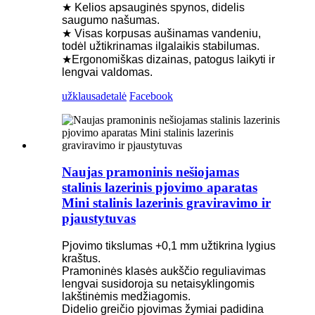
★ Kelios apsauginės spynos, didelis
saugumo našumas.
★ Visas korpusas aušinamas vandeniu,
todėl užtikrinamas ilgalaikis stabilumas.
★Ergonomiškas dizainas, patogus laikyti ir
lengvai valdomas.
užklausa
detalė
Facebook
Naujas pramoninis nešiojamas
stalinis lazerinis pjovimo aparatas
Mini stalinis lazerinis graviravimo ir
pjaustytuvas
Pjovimo tikslumas +0,1 mm užtikrina lygius
kraštus.
Pramoninės klasės aukščio reguliavimas
lengvai susidoroja su netaisyklingomis
lakštinėmis medžiagomis.
Didelio greičio pjovimas žymiai padidina