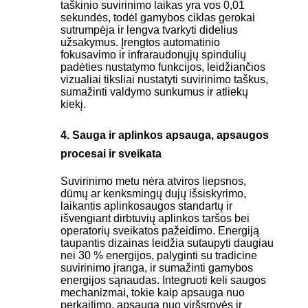
taškinio suvirinimo laikas yra vos 0,01
sekundės, todėl gamybos ciklas gerokai
sutrumpėja ir lengva tvarkyti didelius
užsakymus. Įrengtos automatinio
fokusavimo ir infraraudonųjų spindulių
padėties nustatymo funkcijos, leidžiančios
vizualiai tiksliai nustatyti suvirinimo taškus,
sumažinti valdymo sunkumus ir atliekų
kiekį.
4. Sauga ir aplinkos apsauga, apsaugos
procesai ir sveikata
Suvirinimo metu nėra atviros liepsnos,
dūmų ar kenksmingų dujų išsiskyrimo,
laikantis aplinkosaugos standartų ir
išvengiant dirbtuvių aplinkos taršos bei
operatorių sveikatos pažeidimo. Energiją
taupantis dizainas leidžia sutaupyti daugiau
nei 30 % energijos, palyginti su tradicine
suvirinimo įranga, ir sumažinti gamybos
energijos sąnaudas. Integruoti keli saugos
mechanizmai, tokie kaip apsauga nuo
perkaitimo, apsauga nuo viršsrovės ir