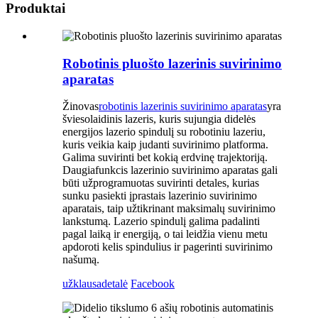
Produktai
Robotinis pluošto lazerinis suvirinimo
aparatas
Žinovas
robotinis lazerinis suvirinimo aparatas
yra
šviesolaidinis lazeris, kuris sujungia didelės
energijos lazerio spindulį su robotiniu lazeriu,
kuris veikia kaip judanti suvirinimo platforma.
Galima suvirinti bet kokią erdvinę trajektoriją.
Daugiafunkcis lazerinio suvirinimo aparatas gali
būti užprogramuotas suvirinti detales, kurias
sunku pasiekti įprastais lazerinio suvirinimo
aparatais, taip užtikrinant maksimalų suvirinimo
lankstumą. Lazerio spindulį galima padalinti
pagal laiką ir energiją, o tai leidžia vienu metu
apdoroti kelis spindulius ir pagerinti suvirinimo
našumą.
užklausa
detalė
Facebook