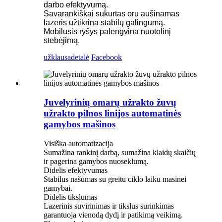
darbo efektyvumą.
Savarankiškai sukurtas oru aušinamas
lazeris užtikrina stabilų galingumą.
Mobilusis ryšys palengvina nuotolinį
stebėjimą.
užklausa
detalė
Facebook
Juvelyrinių omarų užrakto žuvų
užrakto pilnos linijos automatinės
gamybos mašinos
Visiška automatizacija
Sumažina rankinį darbą, sumažina klaidų skaičių
ir pagerina gamybos nuoseklumą.
Didelis efektyvumas
Stabilus našumas su greitu ciklo laiku masinei
gamybai.
Didelis tikslumas
Lazerinis suvirinimas ir tikslus surinkimas
garantuoja vienodą dydį ir patikimą veikimą.