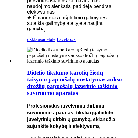
priežiūros išlaidos: sumažinamas
naudojimo slenkstis, padidėja bendras
efektyvumas.
★ Išmanumas ir išplėtimo galimybės:
suteikia galimybę ateityje atnaujinti
gamybą.
užklausa
detalė
Facebook
Didelio tikslumo karolių žiedų
taisymo papuošalų nustatymas aukso
drožlių papuošalų lazerinio taškinio
suvirinimo aparatas
Profesionalus juvelyrinių dirbinių
suvirinimo aparatas: tiksliai įgalinkite
juvelyrinių dirbinių gamybą, sklandžiai
sujunkite kokybę ir efektyvumą
Juvelyrinių dirbinių apdirbimo pramonėje