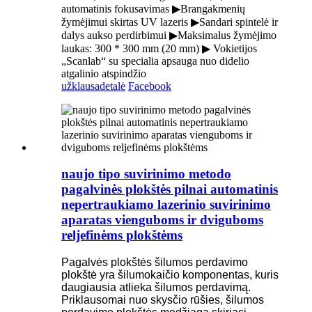
automatinis fokusavimas ▶Brangakmenių
žymėjimui skirtas UV lazeris ▶Sandari spintelė ir
dalys aukso perdirbimui ▶Maksimalus žymėjimo
laukas: 300 * 300 mm (20 mm) ▶ Vokietijos
„Scanlab“ su specialia apsauga nuo didelio
atgalinio atspindžio
užklausa
detalė
Facebook
naujo tipo suvirinimo metodo
pagalvinės plokštės pilnai automatinis
nepertraukiamo lazerinio suvirinimo
aparatas vienguboms ir dviguboms
reljefinėms plokštėms
Pagalvės plokštės šilumos perdavimo
plokštė yra šilumokaičio komponentas, kuris
daugiausia atlieka šilumos perdavimą.
Priklausomai nuo skysčio rūšies, šilumos